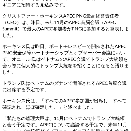
キ
ギニアに招待する見込みです。
ッ
クリストファー・ホーキンスAPEC PNG最高経営責任者
プ
（CEO）は、昨日、来年11月のAPEC首脳会議（APEC
Summit）で最大のAPEC参加者がPNGに参加すると発表しま
した。
ホーキンス氏は昨日、ポートモレスビーで開催されたAPEC
PNG安全保障パートナーシップとオブザーバー会議におい
て、オニールl氏はベトナムのAPEC会議でトランプ大統領を
会う際に個人的にトランプ大統領を招くことになると語りま
した。
トランプ氏はベトナムのダナンで開催されるAPEC首脳会議
に出席する予定です。
ホーキンス氏は、「すべてのAPEC参加国が出席し、すべて
確認され、ほぼ確定した。」と述べました。
「私たちの総理大臣は、11月にベトナムでトランプ大統領
と会う予定です。APECについて議論する予定で、来年11月
にトリンプ大統領がパプアニューギニアを訪問するために総