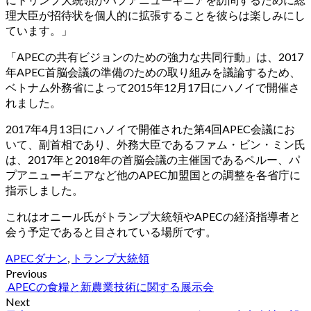
理大臣が招待状を個人的に拡張することを彼らは楽しみにし
ています。」
「APECの共有ビジョンのための強力な共同行動」は、2017
年APEC首脳会議の準備のための取り組みを議論するため、
ベトナム外務省によって2015年12月17日にハノイで開催さ
れました。
2017年4月13日にハノイで開催された第4回APEC会議にお
いて、副首相であり、外務大臣であるファム・ビン・ミン氏
は、2017年と2018年の首脳会議の主催国であるペルー、パ
プアニューギニアなど他のAPEC加盟国との調整を各省庁に
指示しました。
これはオニール氏がトランプ大統領やAPECの経済指導者と
会う予定であると目されている場所です。
APEC
ダナン
,
トランプ大統領
投
Previous
APECの食糧と新農業技術に関する展示会
稿
Next