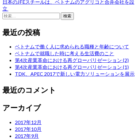
日本のJFEスチールは、ベトナムのアグリコと合弁会社を設
ナ
立
検
ビ
索:
ゲ
最近の投稿
ー
ベトナムで働く人に求められる職種と年齢について
シ
ベトナムで就職した時に考える生活費のこと
第4次産業革命における再グローバリゼーション (2)
ョ
第4次産業革命における再グローバリゼーション (1)
TDK、APEC 2017で新しい電力ソリューションを展示
ン
最近のコメント
アーカイブ
2017年12月
2017年10月
2017年9月