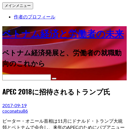
メインメニュー
作者のプロフィール
ベトナム経済と労働者の未来
ベトナム経済発展と、労働者の就職動
向のこれから
コ
APEC 2018に招待されるトランプ氏
ン
テ
2017-09-19
ン
coconatsu86
ツ
へ
ピーター・オニール首相は11月にドナルド・トランプ大統
ス
領とベトナムで会合し、来年のAPECのためにパプアニュー