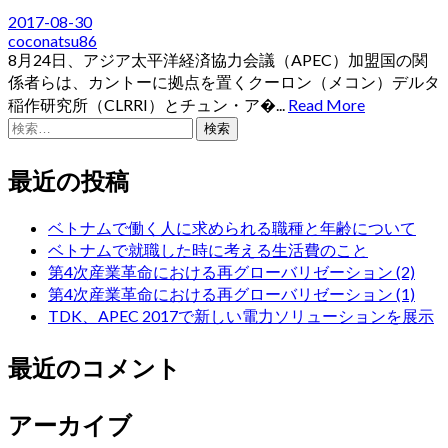
キ
2017-08-30
ッ
coconatsu86
プ
8月24日、アジア太平洋経済協力会議（APEC）加盟国の関
係者らは、カントーに拠点を置くクーロン（メコン）デルタ
稲作研究所（CLRRI）とチュン・ア�...
Read More
検
索:
最近の投稿
ベトナムで働く人に求められる職種と年齢について
ベトナムで就職した時に考える生活費のこと
第4次産業革命における再グローバリゼーション (2)
第4次産業革命における再グローバリゼーション (1)
TDK、APEC 2017で新しい電力ソリューションを展示
最近のコメント
アーカイブ