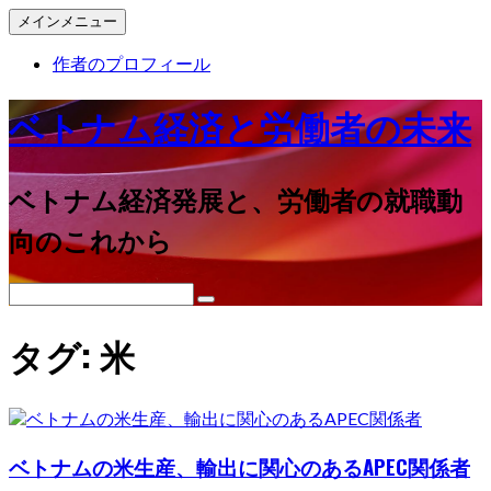
メインメニュー
作者のプロフィール
ベトナム経済と労働者の未来
ベトナム経済発展と、労働者の就職動
向のこれから
コ
タグ:
米
ン
テ
ン
ツ
へ
ベトナムの米生産、輸出に関心のあるAPEC関係者
ス